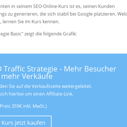
lanten in seinem SEO-Online-Kurs ist es, seinen Kunden
ngs zu generieren, die sich stabil bei Google platzieren. Wel
t, lernen Sie im Kurs kennen.
gie Basic" zeigt die folgende Grafik:
 Traffic Strategie - Mehr Besucher
 mehr Verkäufe
n Sie auf die Verkaufsseite weitergeleitet.
sich hierbei um einen Affiliate-Link.
Preis 359€ inkl. MwSt.)
Kurs jetzt kaufen